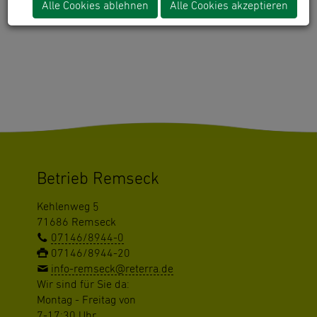
Alle Cookies ablehnen
Alle Cookies akzeptieren
"gomapsext_show" has no rendering definition!
Betrieb Remseck
Kehlenweg 5
71686 Remseck
07146/8944-0
07146/8944-20
info-remseck@reterra.de
Wir sind für Sie da:
Montag - Freitag von
7-17:30 Uhr