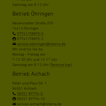
Samstag von 8-12 Uhr
Betrieb Öhringen
Neuenstadter Straße 200
74613 Öhringen
07941/98895-0
07941/98895-2
service-oehringen@reterra.de
Wir sind für Sie da:
Montag - Freitag von
7-12:30 Uhr und 13-17 Uhr
Samstag von 8-13 Uhr (
Termine hier
)
Betrieb Aichach
Peter-und-Paul-Str. 1
86551 Aichach
08251 89794-0
08251 89794-10
service-aichach@reterra.de