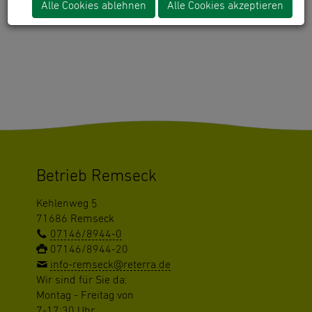
Alle Cookies ablehnen
Alle Cookies akzeptieren
"gomapsext_show" has no rendering definition!
Betrieb Remseck
Kehlenweg 5
71686 Remseck
07146/8944-0
07146/8944-20
info-remseck@reterra.de
Wir sind für Sie da:
Montag - Freitag von
7-17:30 Uhr