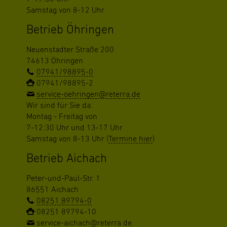
Samstag von 8-12 Uhr
Betrieb Öhringen
Neuenstadter Straße 200
74613 Öhringen
07941/98895-0
07941/98895-2
service-oehringen@reterra.de
Wir sind für Sie da:
Montag - Freitag von
7-12:30 Uhr und 13-17 Uhr
Samstag von 8-13 Uhr (
Termine hier
)
Betrieb Aichach
Peter-und-Paul-Str. 1
86551 Aichach
08251 89794-0
08251 89794-10
service-aichach@reterra.de