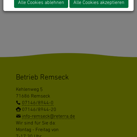
Alle Cookies ablehnen
Alle Cookies akzeptieren
"gomapsext_show" has no rendering definition!
Betrieb Remseck
Kehlenweg 5
71686 Remseck
07146/8944-0
07146/8944-20
info-remseck@reterra.de
Wir sind für Sie da:
Montag - Freitag von
7-17:30 Uhr