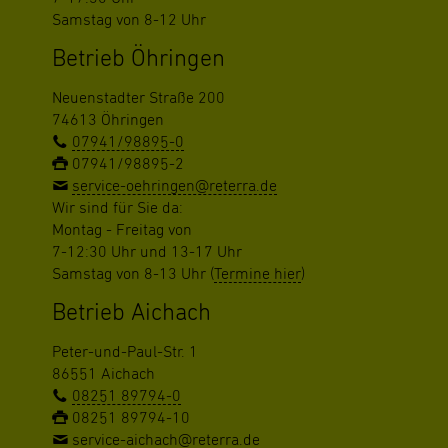
Samstag von 8-12 Uhr
Betrieb Öhringen
Neuenstadter Straße 200
74613 Öhringen
07941/98895-0
07941/98895-2
service-oehringen@reterra.de
Wir sind für Sie da:
Montag - Freitag von
7-12:30 Uhr und 13-17 Uhr
Samstag von 8-13 Uhr (
Termine hier
)
Betrieb Aichach
Peter-und-Paul-Str. 1
86551 Aichach
08251 89794-0
08251 89794-10
service-aichach@reterra.de