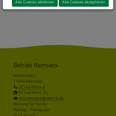
Alle Cookies ablehnen
Alle Cookies akzeptieren
"gomapsext_show" has no rendering definition!
Betrieb Remseck
Kehlenweg 5
71686 Remseck
07146/8944-0
07146/8944-20
info-remseck@reterra.de
Wir sind für Sie da:
Montag - Freitag von
7-17:30 Uhr