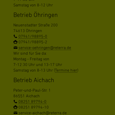
Samstag von 8-12 Uhr
Betrieb Öhringen
Neuenstadter Straße 200
74613 Öhringen
07941/98895-0
07941/98895-2
service-oehringen@reterra.de
Wir sind für Sie da:
Montag - Freitag von
7-12:30 Uhr und 13-17 Uhr
Samstag von 8-13 Uhr (
Termine hier
)
Betrieb Aichach
Peter-und-Paul-Str. 1
86551 Aichach
08251 89794-0
08251 89794-10
service-aichach@reterra.de