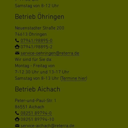
Samstag von 8-12 Uhr
Betrieb Öhringen
Neuenstadter Straße 200
74613 Öhringen
07941/98895-0
07941/98895-2
service-oehringen@reterra.de
Wir sind für Sie da:
Montag - Freitag von
7-12:30 Uhr und 13-17 Uhr
Samstag von 8-13 Uhr (
Termine hier
)
Betrieb Aichach
Peter-und-Paul-Str. 1
86551 Aichach
08251 89794-0
08251 89794-10
service-aichach@reterra.de