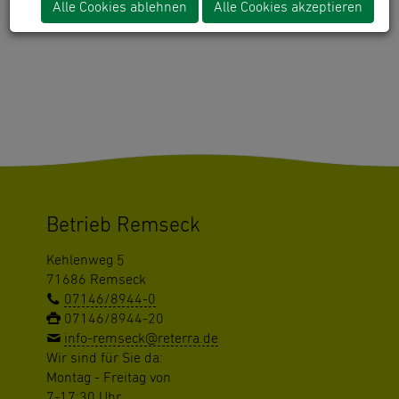
Alle Cookies ablehnen
Alle Cookies akzeptieren
"gomapsext_show" has no rendering definition!
Betrieb Remseck
Kehlenweg 5
71686 Remseck
07146/8944-0
07146/8944-20
info-remseck@reterra.de
Wir sind für Sie da:
Montag - Freitag von
7-17:30 Uhr