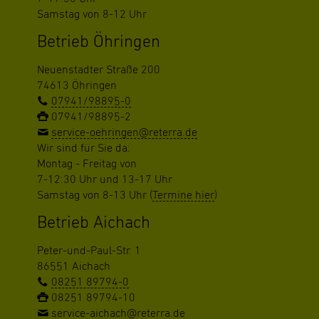
Samstag von 8-12 Uhr
Betrieb Öhringen
Neuenstadter Straße 200
74613 Öhringen
07941/98895-0
07941/98895-2
service-oehringen@reterra.de
Wir sind für Sie da:
Montag - Freitag von
7-12:30 Uhr und 13-17 Uhr
Samstag von 8-13 Uhr (
Termine hier
)
Betrieb Aichach
Peter-und-Paul-Str. 1
86551 Aichach
08251 89794-0
08251 89794-10
service-aichach@reterra.de