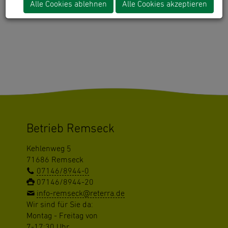
Alle Cookies ablehnen
Alle Cookies akzeptieren
"gomapsext_show" has no rendering definition!
Betrieb Remseck
Kehlenweg 5
71686 Remseck
07146/8944-0
07146/8944-20
info-remseck@reterra.de
Wir sind für Sie da:
Montag - Freitag von
7-17:30 Uhr