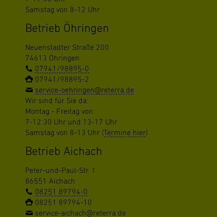
Samstag von 8-12 Uhr
Betrieb Öhringen
Neuenstadter Straße 200
74613 Öhringen
07941/98895-0
07941/98895-2
service-oehringen@reterra.de
Wir sind für Sie da:
Montag - Freitag von
7-12:30 Uhr und 13-17 Uhr
Samstag von 8-13 Uhr (
Termine hier
)
Betrieb Aichach
Peter-und-Paul-Str. 1
86551 Aichach
08251 89794-0
08251 89794-10
service-aichach@reterra.de