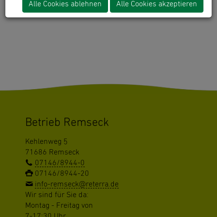
Alle Cookies ablehnen
Alle Cookies akzeptieren
"gomapsext_show" has no rendering definition!
Betrieb Remseck
Kehlenweg 5
71686 Remseck
07146/8944-0
07146/8944-20
info-remseck@reterra.de
Wir sind für Sie da:
Montag - Freitag von
7-17:30 Uhr