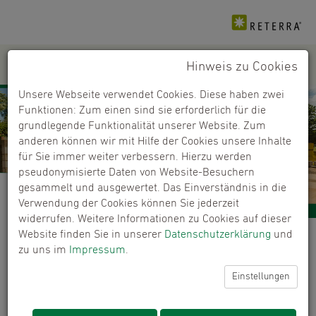
Hinweis zu Cookies
PRODUKTE
+
Unsere Webseite verwendet Cookies. Diese haben zwei
Funktionen: Zum einen sind sie erforderlich für die
grundlegende Funktionalität unserer Website. Zum
anderen können wir mit Hilfe der Cookies unsere Inhalte
für Sie immer weiter verbessern. Hierzu werden
pseudonymisierte Daten von Website-Besuchern
gesammelt und ausgewertet. Das Einverständnis in die
Verwendung der Cookies können Sie jederzeit
widerrufen. Weitere Informationen zu Cookies auf dieser
Website finden Sie in unserer
Datenschutzerklärung
und
Betrieb Remseck-Aldingen
zu uns im
Impressum
.
Zentrale und Erdenwerk – Kultursubstrate und
Einstellungen
Abdeckmaterialien.
In unserem Werk in Remseck-Aldingen sind wir