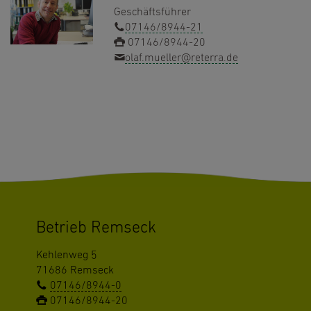
Geschäftsführer
07146/8944-21
07146/8944-20
olaf.mueller@reterra.de
Betrieb Remseck
Kehlenweg 5
71686 Remseck
07146/8944-0
07146/8944-20