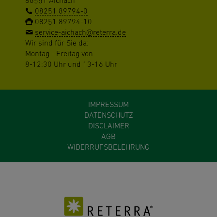
86551 Aichach
08251 89794-0
08251 89794-10
service-aichach@reterra.de
Wir sind für Sie da:
Montag - Freitag von
8-12:30 Uhr und 13-16 Uhr
IMPRESSUM
DATENSCHUTZ
DISCLAIMER
AGB
WIDERRUFSBELEHRUNG