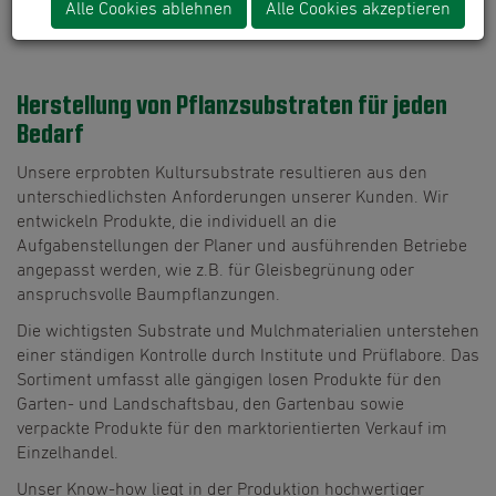
spezialisiert auf die Herstellung unterschiedlichster
Alle Cookies ablehnen
Alle Cookies akzeptieren
Pflanzsubstrate.
Herstellung von Pflanzsubstraten für jeden
Bedarf
Unsere erprobten Kultursubstrate resultieren aus den
unterschiedlichsten Anforderungen unserer Kunden. Wir
entwickeln Produkte, die individuell an die
Aufgabenstellungen der Planer und ausführenden Betriebe
angepasst werden, wie z.B. für Gleisbegrünung oder
anspruchsvolle Baumpflanzungen.
Die wichtigsten Substrate und Mulchmaterialien unterstehen
einer ständigen Kontrolle durch Institute und Prüflabore. Das
Sortiment umfasst alle gängigen losen Produkte für den
Garten- und Landschaftsbau, den Gartenbau sowie
verpackte Produkte für den marktorientierten Verkauf im
Einzelhandel.
Unser Know-how liegt in der Produktion hochwertiger