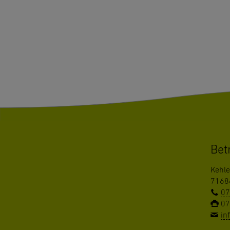
Bet
Kehl
7168
07
07
in