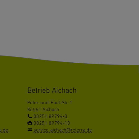
Betrieb Aichach
Peter-und-Paul-Str. 1
86551 Aichach
08251 89794-0
08251 89794-10
a.de
service-aichach@reterra.de