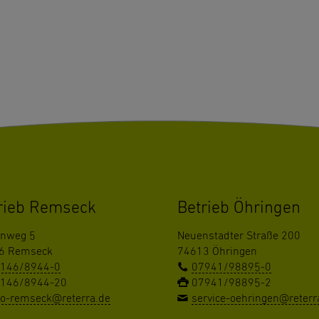
rieb Remseck
Betrieb Öhringen
enweg 5
Neuenstadter Straße 200
6 Remseck
74613 Öhringen
146/8944-0
07941/98895-0
146/8944-20
07941/98895-2
fo-remseck@reterra.de
service-oehringen@reterr