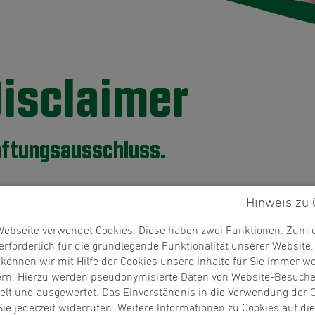
isclaimer
ftungsausschluss.
ung für Inhalte
Hinweis zu 
Inhalte dieser Website haben wir mit der größtmöglichen Sorgfalt
ebseite verwendet Cookies. Diese haben zwei Funktionen: Zum 
die Aktualität, Korrektheit, Vollständigkeit oder Qualität der berei
 erforderlich für die grundlegende Funktionalität unserer Website
tnutzung von Informationen bzw. die Nutzung fehlerhafter und unv
können wir mit Hilfe der Cookies unsere Inhalte für Sie immer we
eigene Gefahr. Alle Angebote sind freibleibend und unverbindlich. 
rn. Hierzu werden pseudonymisierte Daten von Website-Besuch
en oder das gesamte Angebot ohne gesonderte Ankündigung zu ve
t und ausgewertet. Das Einverständnis in die Verwendung der 
ffentlichung zeitweise oder endgültig einzustellen.
ie jederzeit widerrufen. Weitere Informationen zu Cookies auf di