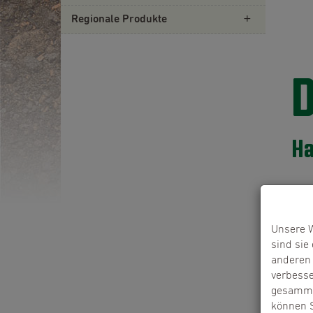
Regionale Produkte
D
Ha
Haft
Die 
Unsere W
für 
sind sie
Nich
anderen 
auf 
verbesse
Seit
gesammel
Verö
können S