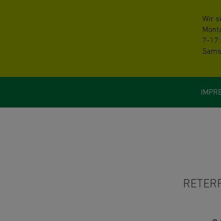
Wir s
Monta
7-17:
Samst
IMPR
RETERR