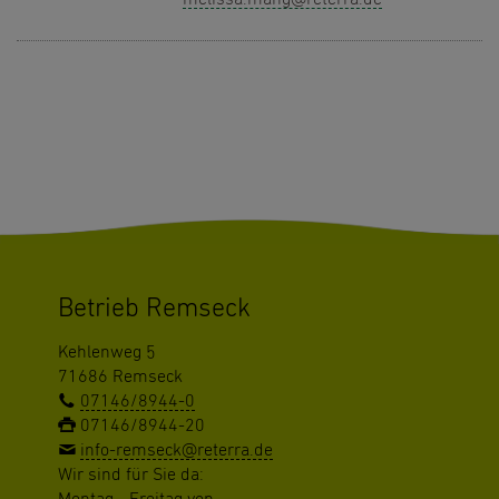
Betrieb Remseck
Kehlenweg 5
71686 Remseck
07146/8944-0
07146/8944-20
info-remseck@reterra.de
Wir sind für Sie da: